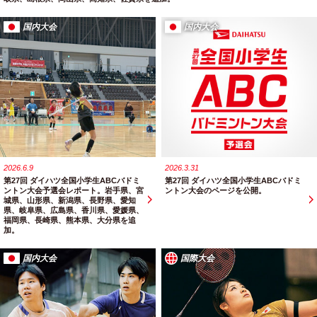
国内大会
国内大会
2026.6.9
2026.3.31
第27回 ダイハツ全国小学生ABCバドミ
第27回 ダイハツ全国小学生ABCバドミ
ントン大会予選会レポート。岩手県、宮
ントン大会のページを公開。
城県、山形県、新潟県、長野県、愛知
県、岐阜県、広島県、香川県、愛媛県、
福岡県、長崎県、熊本県、大分県を追
加。
国内大会
国際大会