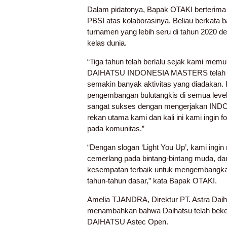
Dalam pidatonya, Bapak OTAKI berterima 
PBSI atas kolaborasinya. Beliau berkat
turnamen yang lebih seru di tahun 2020 
kelas dunia.
“Tiga tahun telah berlalu sejak kami memul
DAIHATSU INDONESIA MASTERS telah b
semakin banyak aktivitas yang diadakan. 
pengembangan bulutangkis di semua level
sangat sukses dengan mengerjakan IN
rekan utama kami dan kali ini kami ingin 
pada komunitas.”
“Dengan slogan ‘Light You Up’, kami ing
cemerlang pada bintang-bintang muda, da
kesempatan terbaik untuk mengembang
tahun-tahun dasar,” kata Bapak OTAKI.
Amelia TJANDRA, Direktur PT. Astra Daih
menambahkan bahwa Daihatsu telah beke
DAIHATSU Astec Open.