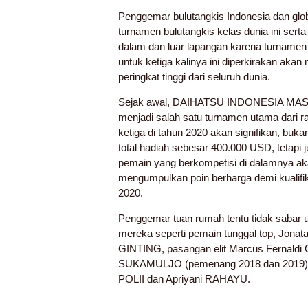
Penggemar bulutangkis Indonesia dan gl
turnamen bulutangkis kelas dunia ini sert
dalam dan luar lapangan karena turname
untuk ketiga kalinya ini diperkirakan aka
peringkat tinggi dari seluruh dunia.
Sejak awal, DAIHATSU INDONESIA MAS
menjadi salah satu turnamen utama dari r
ketiga di tahun 2020 akan signifikan, buk
total hadiah sebesar 400.000 USD, tetapi 
pemain yang berkompetisi di dalamnya ak
mengumpulkan poin berharga demi kualifi
2020.
Penggemar tuan rumah tentu tidak sabar 
mereka seperti pemain tunggal top, Jona
GINTING, pasangan elit Marcus Fernaldi
SUKAMULJO (pemenang 2018 dan 2019), s
POLII dan Apriyani RAHAYU.