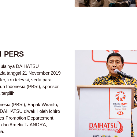
I PERS
mulainya DAIHATSU
a tanggal 21 November 2019
fer, kru televisi, serta para
uh Indonesia (PBSI), sponsor,
erpilih.
nesia (PBSI), Bapak Wiranto,
AIHATSU diwakili oleh Ichiro
es Promotion Departement,
n dan Amelia TJANDRA,
ia.