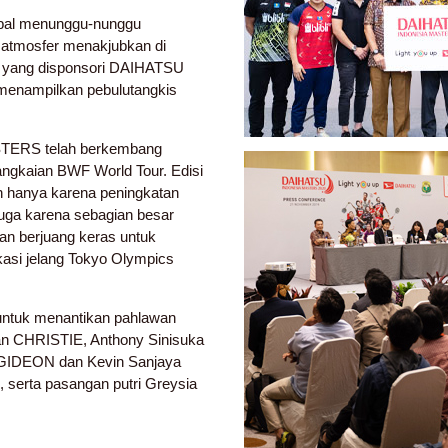
obal menunggu-nunggu
a atmosfer menakjubkan di
n yang disponsori DAIHATSU
n menampilkan pebulutangkis
TERS telah berkembang
angkaian BWF World Tour. Edisi
an hanya karena peningkatan
juga karena sebagian besar
an berjuang keras untuk
kasi jelang Tokyo Olympics
untuk menantikan pahlawan
tan CHRISTIE, Anthony Sinisuka
 GIDEON dan Kevin Sanjaya
erta pasangan putri Greysia