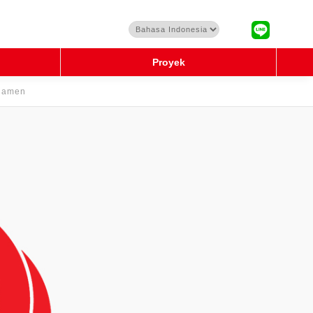
Proyek
rnamen