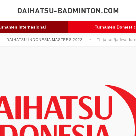
urnamen Internasional
Turnamen Domestic
DAIHATSU INDONESIA MASTERS 2022
Tinjauan/jadwal tu