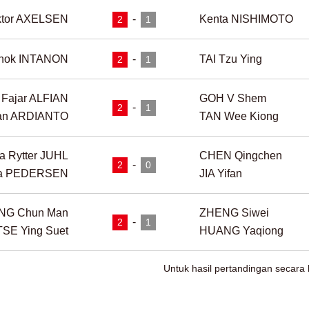
ktor AXELSEN
-
Kenta NISHIMOTO
2
1
anok INTANON
-
TAI Tzu Ying
2
1
Fajar ALFIAN
GOH V Shem
-
2
1
an ARDIANTO
TAN Wee Kiong
la Rytter JUHL
CHEN Qingchen
-
2
0
nna PEDERSEN
JIA Yifan
NG Chun Man
ZHENG Siwei
-
2
1
TSE Ying Suet
HUANG Yaqiong
Untuk hasil pertandingan secara le