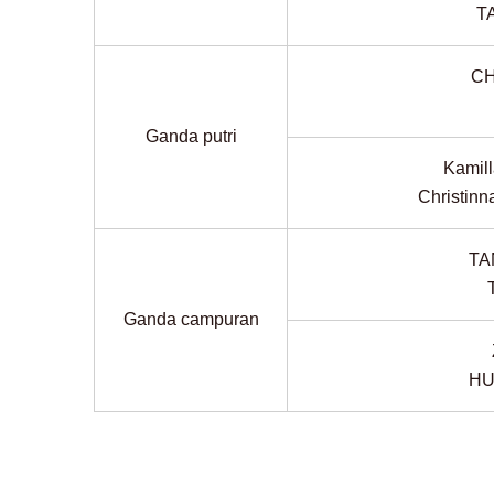
T
CH
Ganda putri
Kamil
Christi
TA
Ganda campuran
HU