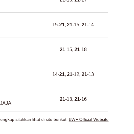
15-
21
,
21
-15,
21
-14
21
-15,
21
-18
14-
21
,
21
-12,
21
-13
21
-13,
21
-16
DJAJA
ngkap silahkan lihat di site berikut.
BWF Official Website