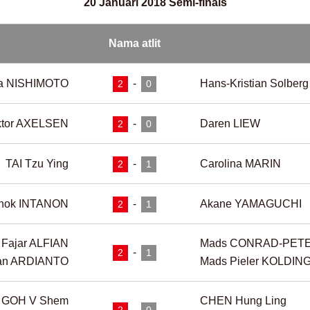
20 Januari 2018 Semi-finals
Nama atlit
a NISHIMOTO
-
Hans-Kristian Solbe
2
0
ktor AXELSEN
-
Daren LIEW
2
0
TAI Tzu Ying
-
Carolina MARIN
2
1
anok INTANON
-
Akane YAMAGUCHI
2
1
Fajar ALFIAN
Mads CONRAD-PET
-
2
1
an ARDIANTO
Mads Pieler KOLDIN
GOH V Shem
CHEN Hung Ling
-
2
0