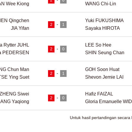
AN Wee Kiong
WANG Chi-Lin
EN Qingchen
Yuki FUKUSHIMA
-
2
1
JIA Yifan
Sayaka HIROTA
la Rytter JUHL
LEE So Hee
-
2
0
nna PEDERSEN
SHIN Seung Chan
NG Chun Man
GOH Soon Huat
-
2
1
TSE Ying Suet
Shevon Jemie LAI
ZHENG Siwei
Hafiz FAIZAL
-
2
0
ANG Yaqiong
Gloria Emanuelle WI
Untuk hasil pertandingan secara le