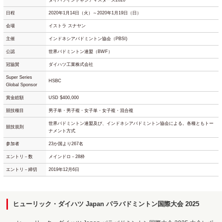
ダイハツインドネシアマスターズ2020
日程
2020年1月14日（火）～2020年1月19日（日）
会場
イストラ スナヤン
主催
インドネシアバドミントン協会（PBSI)
公認
世界バドミントン連盟（BWF）
冠協賛
ダイハツ工業株式会社
Super Series
HSBC
Global Sponsor
賞金総額
USD $400,000
競技種目
男子単・男子複・女子単・女子複・混合複
世界バドミントン連盟及び、インドネシアバドミントン協会による。各種ともトー
競技規則
ナメント方式
参加者
23か国より267名
エントリ－数
メインドロ－28枠
エントリ－締切
2019年12月6日
ヒューリック・ダイハツ Japan パラバドミントン国際大会 2025