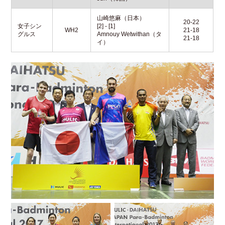
山崎悠麻（日本）
20-22
女子シン
[2] - [1]
WH2
21-18
グルス
Amnouy Wetwithan（タ
21-18
イ）