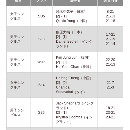
種目
クラス
選手名
試合内容
鈴木亜弥子（日本）
8-21
女子シン
SU5
[2] - [1]
21-13
グルス
Qiuxia Yang（中国）
21-18
藤原大輔（日本）
17-21
男子シン
[2] - [1]
SL3
21-19
グルス
Daniel Bethell（イング
21-14
ランド）
Kim Jung Jun（韓国）
男子シン
22-20
WH2
[2] - [0]
グルス
21-13
Ho Yuen Chan（香港）
Hefang Cheng（中国）
女子シン
[2] - [0]
21-7
SL4
グルス
Chanida
21-3
Srinavakul（タイ）
Jack Shephard（イング
ランド）
18-21
男子シン
SS6
[2] - [1]
23-21
グルス
Krysten Coombs（イン
23-21
グランド）