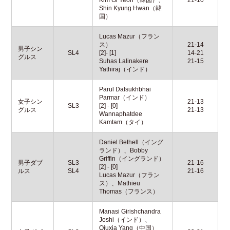
Shin Kyung Hwan（韓
国）
Lucas Mazur（フラン
ス）
21-14
男子シン
SL4
[2]- [1]
14-21
グルス
Suhas Lalinakere
21-15
Yathiraj（インド）
Parul Dalsukhbhai
Parmar（インド）
女子シン
21-13
SL3
[2] - [0]
グルス
21-13
Wannaphatdee
Kamtam（タイ）
Daniel Bethell（イング
ランド）、Bobby
Griffin（イングランド）
男子ダブ
SL3
21-16
[2] - [0]
ルス
SL4
21-16
Lucas Mazur（フラン
ス）、Mathieu
Thomas（フランス）
Manasi Girishchandra
Joshi（インド）、
Qiuxia Yang（中国）