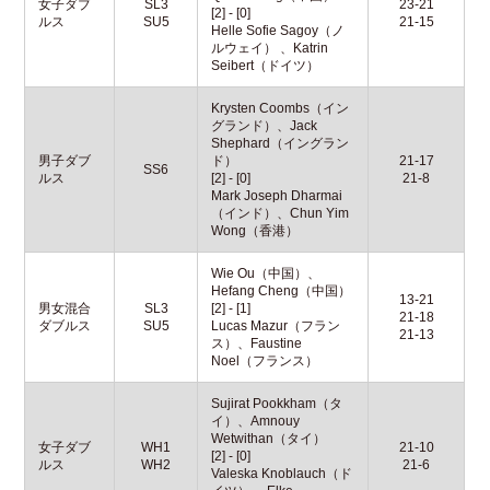
女子ダブ
SL3
23-21
[2] - [0]
ルス
SU5
21-15
Helle Sofie Sagoy（ノ
ルウェイ） 、Katrin
Seibert（ドイツ）
Krysten Coombs（イン
グランド）、Jack
Shephard（イングラン
男子ダブ
ド）
21-17
SS6
ルス
[2] - [0]
21-8
Mark Joseph Dharmai
（インド）、Chun Yim
Wong（香港）
Wie Ou（中国）、
Hefang Cheng（中国）
13-21
男女混合
SL3
[2] - [1]
21-18
ダブルス
SU5
Lucas Mazur（フラン
21-13
ス）、Faustine
Noel（フランス）
Sujirat Pookkham（タ
イ）、Amnouy
Wetwithan（タイ）
女子ダブ
WH1
21-10
[2] - [0]
ルス
WH2
21-6
Valeska Knoblauch（ド