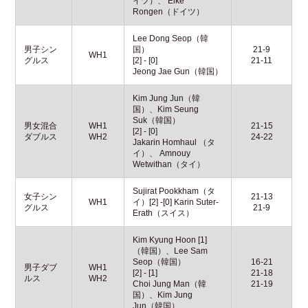
イツ）、 Elke
Rongen（ドイツ）
Lee Dong Seop（韓
男子シン
国）
21-9
WH1
グルス
[2] - [0]
21-11
Jeong Jae Gun（韓国）
Kim Jung Jun（韓
国）、Kim Seung
Suk（韓国）
男女混合
WH1
21-15
[2] - [0]
ダブルス
WH2
24-22
Jakarin Homhaul （タ
イ）、 Amnouy
Wetwithan（タイ）
Sujirat Pookkham（タ
女子シン
21-13
WH1
イ）[2] -[0] Karin Suter-
グルス
21-9
Erath（スイス）
Kim Kyung Hoon [1]
（韓国）、Lee Sam
Seop（韓国）
16-21
男子ダブ
WH1
[2] - [1]
21-18
ルス
WH2
Choi Jung Man（韓
21-19
国）、Kim Jung
Jun（韓国）