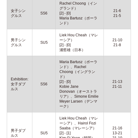
Rachel Choong（イン
グランド）
女子シン
21-6
SS6
[2] - [0]
グルス
21-5
Maria Bartusz（ポーラ
ンド）
Liek Hou Cheah（マレ
男子シン
ーシア）
21-10
SU5
グルス
[2] - [0]
21-8
浦哲雄（日本）
Maria Bartusz（ポーラ
ンド）、Rachel
Choong（イングラン
ド）
Exhibition:
[2] - [0]
21-13
女子ダブ
SS6
Kobie Jane
21-11
ルス
Donovan（オーストラ
リア）、Simone Emilie
Meyer Larsen（デンマ
ーク）
Liek Hou Cheah（マレ
ーシア）、Hairol Fozi
Saaba（マレーシア）
21-16
男子ダブ
SU5
[2] - [1]
13-21
ルス
Kim Gi Yeon（韓国）、
21-10