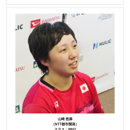
山崎 悠麻
（NTT都市開発）
クラス：WH2