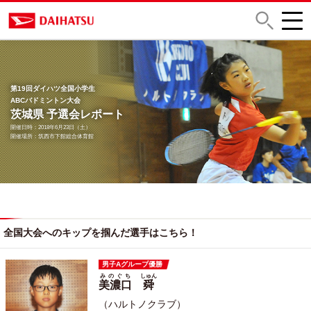
第19回ダイハツ全国小学生
ABCバドミントン大会
茨城県 予選会レポート
開催日時：2018年6月23日（土）
開催場所：筑西市下館総合体育館
全国大会へのキップを掴んだ選手はこちら！
男子Aグループ優勝
みのぐち
しゅん
美濃口
舜
（ハルトノクラブ）