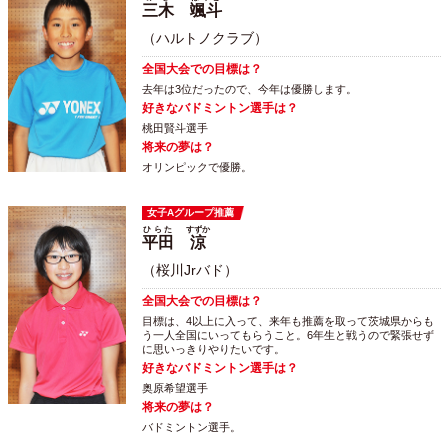
三木
颯斗
（ハルトノクラブ）
全国大会での目標は？
去年は3位だったので、今年は優勝します。
好きなバドミントン選手は？
桃田賢斗選手
将来の夢は？
オリンピックで優勝。
女子Aグループ推薦
ひらた
すずか
平田
涼
（桜川Jrバド）
全国大会での目標は？
目標は、4以上に入って、来年も推薦を取って茨城県からも
う一人全国にいってもらうこと。6年生と戦うので緊張せず
に思いっきりやりたいです。
好きなバドミントン選手は？
奥原希望選手
将来の夢は？
バドミントン選手。