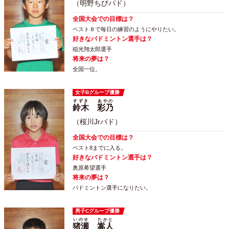
（明野ちびバド）
全国大会での目標は？
ベスト８で毎日の練習のようにやりたい。
好きなバドミントン選手は？
稲光翔太郎選手
将来の夢は？
全国一位。
女子Bグループ優勝
すずき
あやの
鈴木
彩乃
（桜川Jrバド）
全国大会での目標は？
ベスト8までに入る。
好きなバドミントン選手は？
奥原希望選手
将来の夢は？
バドミントン選手になりたい。
男子Cグループ優勝
いのせ
たかと
猪瀬
嵩人