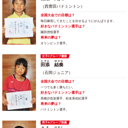
（西豊田バドミントン）
全国大会での目標は？
毎日練習してきたことを出せるようにがんばります。
好きなバドミントン選手は？
園田啓悟選手
将来の夢は？
オリンピック選手。
女子Cグループ優勝
たぞえ
ゆかな
田添
結奏
（石岡ジュニア）
全国大会での目標は？
一つでも多く勝ちたい。
好きなバドミントン選手は？
髙橋沙也加選手、松友美佐紀選手
将来の夢は？
バドミントン選手。
男子Aグループ推薦
みき
はやと