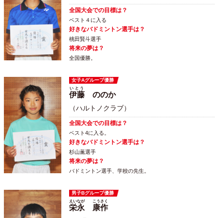
全国大会での目標は？
ベスト４に入る
好きなバドミントン選手は？
桃田賢斗選手
将来の夢は？
全国優勝。
女子Aグループ優勝
いとう
伊藤
ののか
（ハルトノクラブ）
全国大会での目標は？
ベスト4に入る。
好きなバドミントン選手は？
杉山薫選手
将来の夢は？
バドミントン選手、学校の先生。
男子Bグループ優勝
えいなが
こうさく
栄永
康作