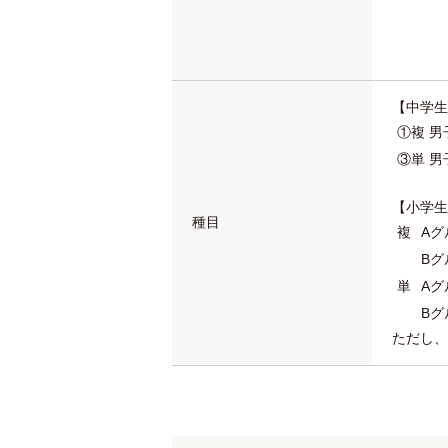
【中学生
①複 男
③単 男
【小学生
種目
複
Aグ
Bグ
単
Aグ
Bグ
ただし、