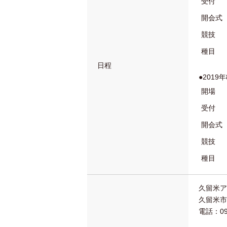
受付
開会式
競技
種目
日程
●2019
開場
受付
開会式
競技
種目
久留米ア
久留米市
電話：094