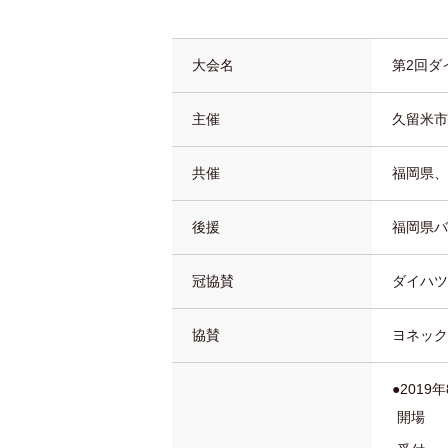
大会名
第2回ダ
主催
久留米市
共催
福岡県、
後援
福岡県バ
冠協賛
ダイハツ
協賛
ヨネック
●2019
開場