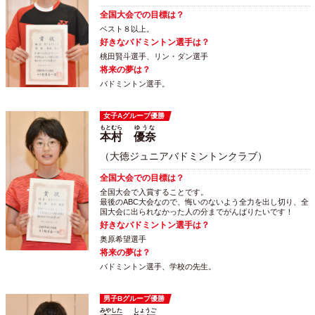
全国大会での目標は？
ベスト８以上。
好きなバドミントン選手は？
桃田賢斗選手、リン・ダン選手
将来の夢は？
バドミントン選手。
女子Aグループ優勝
もとむら
ゆうな
本村
優奈
（大徳ジュニアバドミントンクラブ）
全国大会での目標は？
全国大会で入賞することです。
最後のABC大会なので、悔いのないよう全力を出し切り、全
国大会に出られなかった人の分までがんばりたいです！
好きなバドミントン選手は？
奥原希望選手
将来の夢は？
バドミントン選手、学校の先生。
男子Bグループ優勝
みやした
しょうご