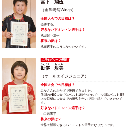
宮下
翔伍
（金沢崎浦Wings）
全国大会での目標は？
優勝する。
好きなバドミントン選手は？
桃田賢斗選手
将来の夢は？
桃田選手のようになりたいです。
女子Bグループ優勝
かんでん
あゆみ
勘傳
歩美
（オールエイジジュニア）
全国大会での目標は？
みなさんのおかげで優勝できました。
前回のABC大会ではベスト16だったので、今回はベスト8以
上を目標に大会までの練習を全力で取り組んでいきたいで
す。
好きなバドミントン選手は？
山口茜選手
将来の夢は？
世界で活躍できるバドミントン選手になりたいです。