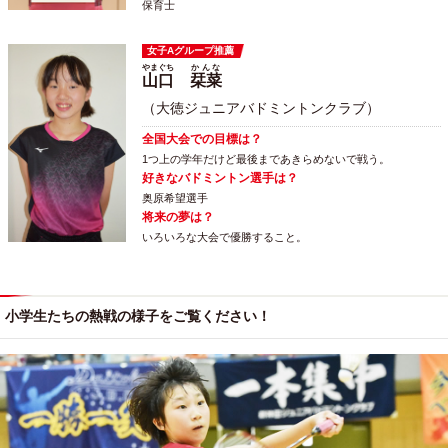
保育士
女子Aグループ推薦
やまぐち
かんな
山口
栞菜
（大徳ジュニアバドミントンクラブ）
全国大会での目標は？
1つ上の学年だけど最後まであきらめないで戦う。
好きなバドミントン選手は？
奥原希望選手
将来の夢は？
いろいろな大会で優勝すること。
小学生たちの熱戦の様子をご覧ください！