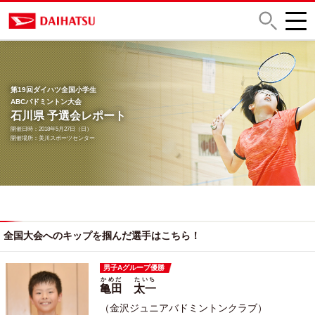
第19回ダイハツ全国小学生
ABCバドミントン大会
石川県 予選会レポート
開催日時：2018年5月27日（日）
開催場所：美川スポーツセンター
全国大会へのキップを掴んだ選手はこちら！
男子Aグループ優勝
かめだ
たいち
亀田
太一
（金沢ジュニアバドミントンクラブ）