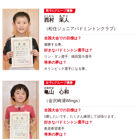
男子Cグループ優勝
にしむら
あやと
西村
采人
（松任ジュニアバドミントンクラブ）
全国大会での目標は？
優勝する事。
好きなバドミントン選手は？
リン・ダン選手、桃田賢斗選手
将来の夢は？
オリンピック選手になる事。
女子Cグループ優勝
かめやま
こと
亀山
心和
（金沢崎浦Wings）
全国大会での目標は？
1勝したいです。たくさん練習して頑張ります。
好きなバドミントン選手は？
奥原希望選手
将来の夢は？