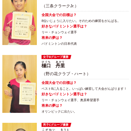
（三条クラークJr.）
全国大会での目標は？
8位いじょうに入りたい。そのための練習をがんばる。
好きなバドミントン選手は？
リー・チョンウェイ選手
将来の夢は？
バドミントンの日本代表
女子Bグループ優勝
ひぐち
あかり
樋口
丹里
（野の花クラブ・ハート）
全国大会での目標は？
ベスト8に入ること。いっぱい練習して大会がんばります！
好きなバドミントン選手は？
リー・チョンウェイ選手、奥原希望選手
将来の夢は？
オリンピックに出たい。
男子Cグループ優勝
こがねい
るうと