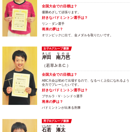
全国大会での目標は？
優勝めざして頑張ります。
好きなバドミントン選手は？
リン・ダン選手
将来の夢は？
オリンピックに出て、金メダルを取りたいです。
女子Aグループ優勝
きしだ
なのは
岸田
南乃芭
（若草Jr.B.C.）
全国大会での目標は？
ABC大会は初めて出場するので、なるべく上位になれるよう
全力でプレーしたいです。
好きなバドミントン選手は？
プサルラ・V・シンドゥ選手
将来の夢は？
バドミントンが出来る刑事
男子Bグループ優勝
いしわか
そうた
石若
湊太