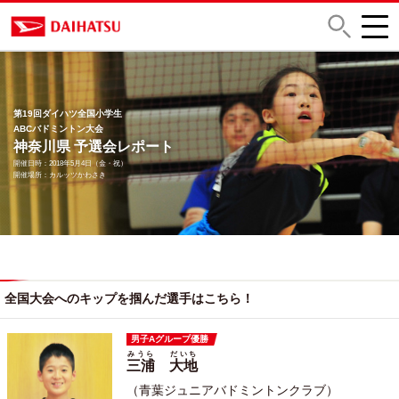
第19回ダイハツ全国小学生
ABCバドミントン大会
神奈川県 予選会レポート
開催日時：2018年5月4日（金・祝）
開催場所：カルッツかわさき
全国大会へのキップを掴んだ選手はこちら！
男子Aグループ優勝
みうら
だいち
三浦
大地
（青葉ジュニアバドミントンクラブ）