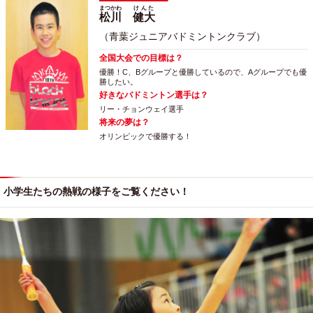
まつかわ
けんた
松川
健大
（青葉ジュニアバドミントンクラブ）
全国大会での目標は？
優勝！C、Bグループと優勝しているので、Aグループでも優
勝したい。
好きなバドミントン選手は？
リー・チョンウェイ選手
将来の夢は？
オリンピックで優勝する！
小学生たちの熱戦の様子をご覧ください！