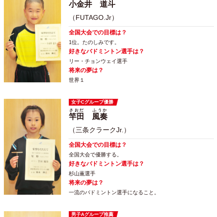
小金井
道斗
（FUTAGO.Jr）
全国大会での目標は？
1位。たのしみです。
好きなバドミントン選手は？
リー・チョンウェイ選手
将来の夢は？
世界１
女子Cグループ優勝
さおだ
ふうか
竿田
風奏
（三条クラークJr.）
全国大会での目標は？
全国大会で優勝する。
好きなバドミントン選手は？
杉山薫選手
将来の夢は？
一流のバドミントン選手になること。
男子Aグループ推薦