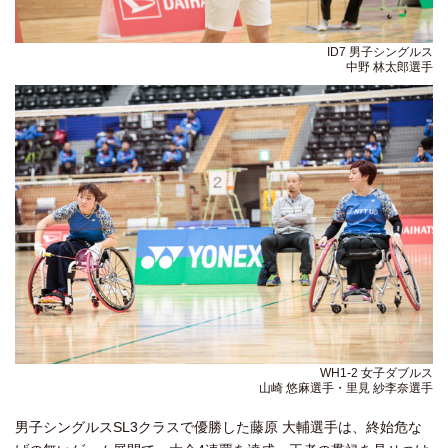
ID7 男子シングルス
中野 林太郎選手
WH1-2 女子ダブルス
山崎 悠麻選手・里見 紗李奈選手
男子シングルスSL3クラスで優勝した藤原 大輔選手は、終始危な