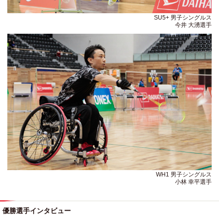
SU5+ 男子シングルス
今井 大湧選手
WH1 男子シングルス
小林 幸平選手
優勝選手インタビュー