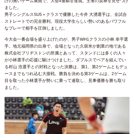
げの無いゲーム展開で、大会4連覇を達成。王者の貫禄を見せつけ
ました。
男子シングルスSU5＋クラスで優勝した今井 大湧選手は、全試合
ストレートでの完全勝利。現役大学生らしい勢いのあるパワフル
なプレーで相手を圧倒しました。
今大会一番会場を盛り上げたのが、男子WH1クラスの小林 幸平選
手。地元福岡県の出身で、会場となった久留米が創業の地である
株式会社ブリヂストンの所属とあって、スタンドには多くの人々
が小林選手の応援に駆けつけました。ダブルスでペアを組んでい
る村山 浩選手との対戦となった決勝は、第1、第2ゲームともデュ
ースまでもつれ込む大接戦。勝負を決める第3ゲームは、2ゲーム
目を取った小林選手が勢いに乗って連取し、見事優勝を勝ち取り
ました。